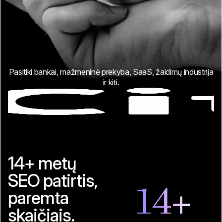
Pasitiki bankai, mažmeninė prekyba, SaaS, žaidimų industrija
ir kiti.
14+ metų
SEO patirtis,
14
+
paremta
skaičiais.