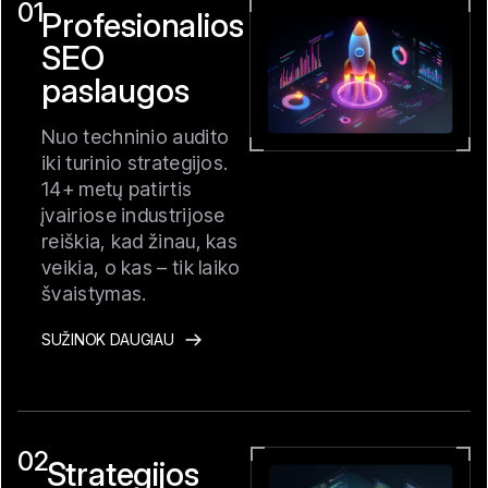
01
Profesionalios
SEO
paslaugos
Nuo techninio audito
iki turinio strategijos.
14+ metų patirtis
įvairiose industrijose
reiškia, kad žinau, kas
veikia, o kas – tik laiko
švaistymas.
SUŽINOK DAUGIAU
02
Strategijos