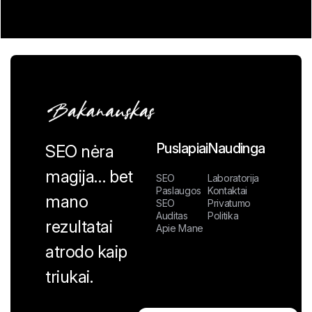
Puslapiai
Naudinga
SEO nėra
magija… bet
SEO
Laboratorija
Paslaugos
Kontaktai
mano
SEO
Privatumo
Auditas
Politika
rezultatai
Apie Mane
atrodo kaip
triukai.